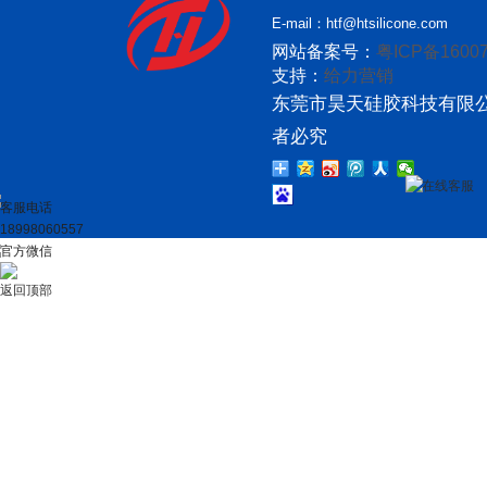
E-mail：htf@htsilicone.com
网站备案号：
粤ICP备16007
支持：
给力营销
东莞市昊天硅胶科技有限公
者必究
在线客服
客服电话
18998060557
官方微信
返回顶部