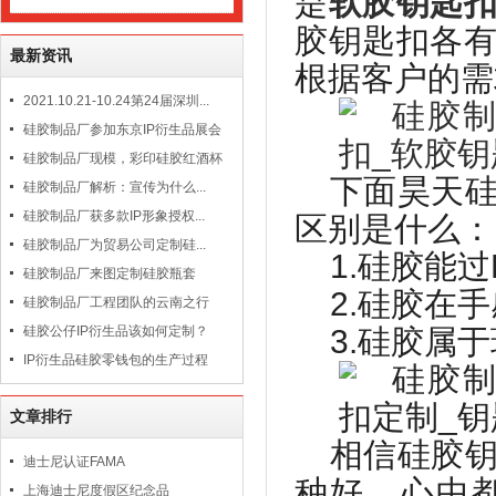
是
软胶钥匙
胶钥匙扣各
最新资讯
根据客户的需
2021.10.21-10.24第24届深圳...
硅胶制品厂参加东京IP衍生品展会
硅胶制品厂现模，彩印硅胶红酒杯
下面昊天
硅胶制品厂解析：宣传为什么...
硅胶制品厂获多款IP形象授权...
区别是什么：
硅胶制品厂为贸易公司定制硅...
1.
硅胶能过
硅胶制品厂来图定制硅胶瓶套
2.
硅胶在手
硅胶制品厂工程团队的云南之行
硅胶公仔IP衍生品该如何定制？
3.
硅胶属于
IP衍生品硅胶零钱包的生产过程
文章排行
相信硅胶
迪士尼认证FAMA
种好，心中
上海迪士尼度假区纪念品