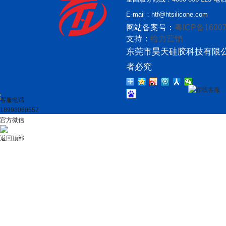
E-mail：htf@htsilicone.com
网站备案号：
粤ICP备16007
支持：
给力营销
东莞市昊天硅胶科技有限公
者必究
在线客服
客服电话
18998060557
官方微信
返回顶部