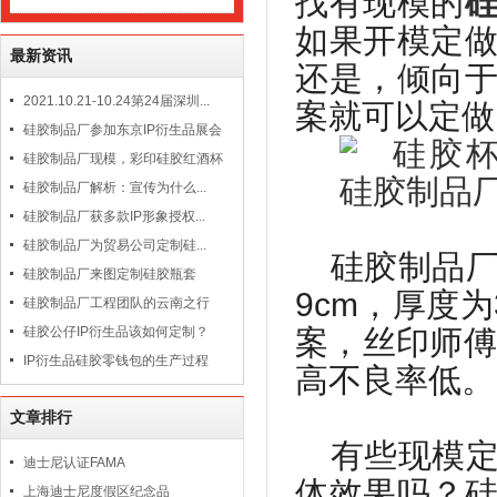
找有现模的
如果开模定
最新资讯
还是，倾向
2021.10.21-10.24第24届深圳...
案就可以定做
硅胶制品厂参加东京IP衍生品展会
硅胶制品厂现模，彩印硅胶红酒杯
硅胶制品厂解析：宣传为什么...
硅胶制品厂获多款IP形象授权...
硅胶制品厂为贸易公司定制硅...
硅胶制品
硅胶制品厂来图定制硅胶瓶套
9cm
，厚度为
硅胶制品厂工程团队的云南之行
硅胶公仔IP衍生品该如何定制？
案，丝印师
IP衍生品硅胶零钱包的生产过程
高不良率低。
文章排行
有些现模
迪士尼认证FAMA
体效果吗？
上海迪士尼度假区纪念品