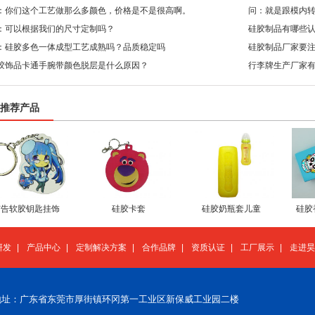
：你们这个工艺做那么多颜色，价格是不是很高啊。
问：就是跟模内
：可以根据我们的尺寸定制吗？
硅胶制品有哪些
：硅胶多色一体成型工艺成熟吗？品质稳定吗
硅胶制品厂家要
胶饰品卡通手腕带颜色脱层是什么原因？
行李牌生产厂家
推荐产品
广告软胶钥匙挂饰
硅胶卡套
硅胶奶瓶套儿童
硅胶
研发
|
产品中心
|
定制解决方案
|
合作品牌
|
资质认证
|
工厂展示
|
走进昊
地址：广东省东莞市厚街镇环冈第一工业区新保威工业园二楼