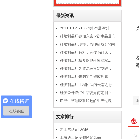
最新资讯
2021.10.21-10.24第24届深圳...
硅胶制品厂参加东京IP衍生品展会
硅胶制品厂现模，彩印硅胶红酒杯
硅胶制品厂解析：宣传为什么...
硅胶制品厂获多款IP形象授权...
硅胶制品厂为贸易公司定制硅...
硅胶制品厂来图定制硅胶瓶套
硅胶制品厂工程团队的云南之行
硅胶公仔IP衍生品该如何定制？
在线咨询
IP衍生品硅胶零钱包的生产过程
在线客服
文章排行
迪士尼认证FAMA
问
上海迪士尼度假区纪念品