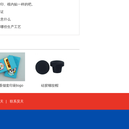
转印、模内贴一样的吧。
认证
注意什么
有哪些生产工艺
香烟套印刷logo
硅胶螺纹帽
天
|
联系昊天