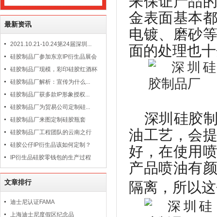
来保证产品
金表面基本
最新资讯
电镀、磨砂
2021.10.21-10.24第24届深圳...
面的处理也十
硅胶制品厂参加东京IP衍生品展会
硅胶制品厂现模，彩印硅胶红酒杯
硅胶制品厂解析：宣传为什么...
硅胶制品厂获多款IP形象授权...
硅胶制品厂为贸易公司定制硅...
深圳硅胶
硅胶制品厂来图定制硅胶瓶套
油工艺，会
硅胶制品厂工程团队的云南之行
硅胶公仔IP衍生品该如何定制？
好，在使用
IP衍生品硅胶零钱包的生产过程
产品喷油有
文章排行
隔离，所以这
迪士尼认证FAMA
上海迪士尼度假区纪念品