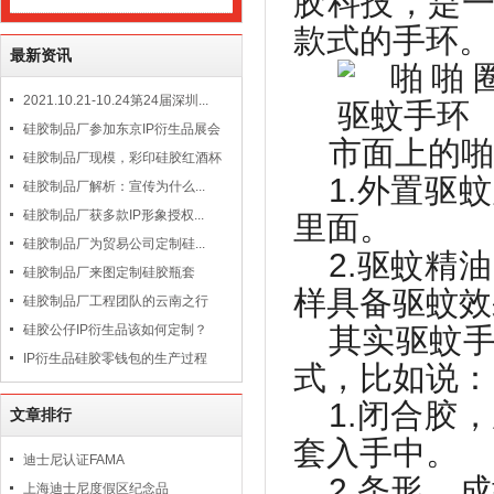
胶科技，是
款式的手环。
最新资讯
2021.10.21-10.24第24届深圳...
硅胶制品厂参加东京IP衍生品展会
市面上的啪
硅胶制品厂现模，彩印硅胶红酒杯
1.
外置驱蚊
硅胶制品厂解析：宣传为什么...
硅胶制品厂获多款IP形象授权...
里面。
硅胶制品厂为贸易公司定制硅...
2.
驱蚊精油
硅胶制品厂来图定制硅胶瓶套
样具备驱蚊效
硅胶制品厂工程团队的云南之行
硅胶公仔IP衍生品该如何定制？
其实驱蚊
IP衍生品硅胶零钱包的生产过程
式，比如说：
1.闭合
胶，
文章排行
套入手中。
迪士尼认证FAMA
2.条形
，成
上海迪士尼度假区纪念品