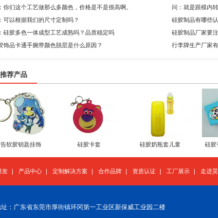
：你们这个工艺做那么多颜色，价格是不是很高啊。
问：就是跟模内
：可以根据我们的尺寸定制吗？
硅胶制品有哪些
：硅胶多色一体成型工艺成熟吗？品质稳定吗
硅胶制品厂家要
胶饰品卡通手腕带颜色脱层是什么原因？
行李牌生产厂家
推荐产品
广告软胶钥匙挂饰
硅胶卡套
硅胶奶瓶套儿童
硅胶
研发
|
产品中心
|
定制解决方案
|
合作品牌
|
资质认证
|
工厂展示
|
走进昊
地址：广东省东莞市厚街镇环冈第一工业区新保威工业园二楼