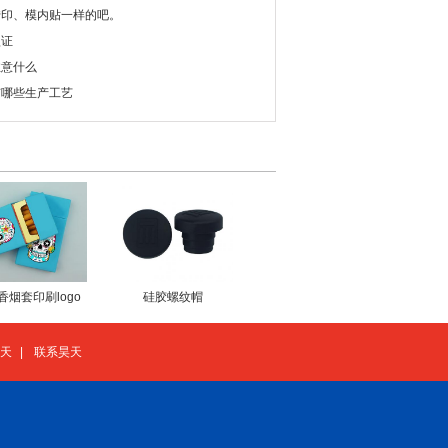
转印、模内贴一样的吧。
认证
注意什么
有哪些生产工艺
香烟套印刷logo
硅胶螺纹帽
天
|
联系昊天