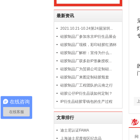
最新资讯
2021.10.21-10.24第24届深圳...
硅胶制品厂参加东京IP衍生品展会
硅胶制品厂现模，彩印硅胶红酒杯
硅胶制品厂解析：宣传为什么...
硅胶制品厂获多款IP形象授权...
硅胶制品厂为贸易公司定制硅...
硅胶制品厂来图定制硅胶瓶套
硅胶制品厂工程团队的云南之行
硅胶公仔IP衍生品该如何定制？
在线咨询
IP衍生品硅胶零钱包的生产过程
在线客服
文章排行
迪士尼认证FAMA
问
上海迪士尼度假区纪念品