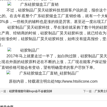
不过，硅胶制品厂昊天硅胶科技想跟客户说的是，报价这个
化的。在去年底整个广东硅胶烟盒工厂直销价格，就有一个大
30%
多，一些相关的辅料也是涨的很是厉害。甚至还一度出现工
硅胶制品厂昊天硅胶科技，早在涨价就采购了数十吨的硅
生产商、经销商的时候，硅胶制品厂昊天硅胶科技，就已经在为
纷纷涨价时，硅胶制品厂昊天硅胶科技，始终没有提高报价，坚
盒。
2017
年马上就要走过一半了，如白驹过隙，硅胶制品厂昊
上现在外面的硅胶原料还在不断的上涨，工厂现在能客户保证报
厂直销价格可能会有变动，望有明确需求的客户尽快下单。
原创内容，转载请注明出处
http://www.htsilicone.com
上一篇：
硅胶香烟套印刷logo会不会被刮掉
下一篇：
广东男士