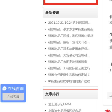
最新资讯
2021.10.21-10.24第24届深圳...
硅胶制品厂参加东京IP衍生品展会
硅胶制品厂现模，彩印硅胶红酒杯
硅胶制品厂解析：宣传为什么...
硅胶制品厂获多款IP形象授权...
硅胶制品厂为贸易公司定制硅...
硅胶制品厂来图定制硅胶瓶套
硅胶制品厂工程团队的云南之行
硅胶公仔IP衍生品该如何定制？
IP衍生品硅胶零钱包的生产过程
在线咨询
文章排行
在线客服
迪士尼认证FAMA
上海迪士尼度假区纪念品