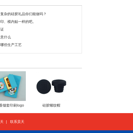
案复杂的硅胶礼品你们能做吗？
转印、模内贴一样的吧。
认证
注意什么
有哪些生产工艺
香烟套印刷logo
硅胶螺纹帽
天
|
联系昊天