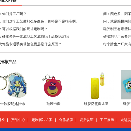
相关内容
：你们是工厂吗？
问：颜色多、图
：你们这个工艺做那么多颜色，价格是不是很高啊。
问：就是跟模内
：可以根据我们的尺寸定制吗？
硅胶制品有哪些
：硅胶多色一体成型工艺成熟吗？品质稳定吗
硅胶制品厂家要
胶饰品卡通手腕带颜色脱层是什么原因？
行李牌生产厂家
推荐产品
广告软胶钥匙挂饰
硅胶卡套
硅胶奶瓶套儿童
硅胶
研发
|
产品中心
|
定制解决方案
|
合作品牌
|
资质认证
|
工厂展示
|
走进昊