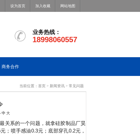
设为首页
加入收藏
网站地图
业务热线：
18998060557
商务合作
当前位置：
首页
>
新闻资讯
>
常见问题
少
小
中
大
最关系的一个问题，就拿硅胶制品厂昊
5
元；喷手感油
0.3
元；底部穿孔
0.2
元，