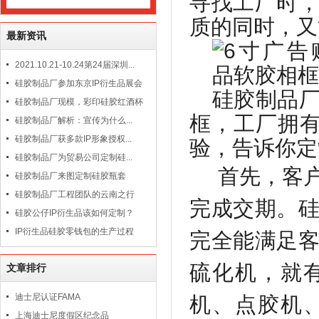
寻找工厂时
质的同时，又
最新资讯
2021.10.21-10.24第24届深圳...
硅胶制品厂参加东京IP衍生品展会
硅胶制品
硅胶制品厂现模，彩印硅胶红酒杯
框，工厂拥
硅胶制品厂解析：宣传为什么...
硅胶制品厂获多款IP形象授权...
验，告诉你定
硅胶制品厂为贸易公司定制硅...
首先，客
硅胶制品厂来图定制硅胶瓶套
硅胶制品厂工程团队的云南之行
完成交期。
硅胶公仔IP衍生品该如何定制？
IP衍生品硅胶零钱包的生产过程
完全能满足
硫化机，就
文章排行
迪士尼认证FAMA
机、点胶机
上海迪士尼度假区纪念品