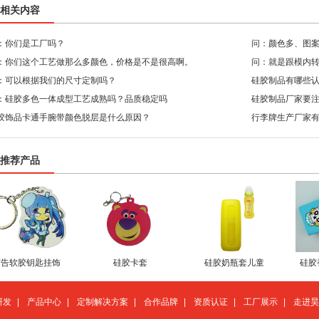
相关内容
：你们是工厂吗？
问：颜色多、图
：你们这个工艺做那么多颜色，价格是不是很高啊。
问：就是跟模内
：可以根据我们的尺寸定制吗？
硅胶制品有哪些
：硅胶多色一体成型工艺成熟吗？品质稳定吗
硅胶制品厂家要
胶饰品卡通手腕带颜色脱层是什么原因？
行李牌生产厂家
推荐产品
广告软胶钥匙挂饰
硅胶卡套
硅胶奶瓶套儿童
硅胶
研发
|
产品中心
|
定制解决方案
|
合作品牌
|
资质认证
|
工厂展示
|
走进昊