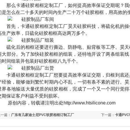
那么卡通硅胶相框定制工厂，如何提高效率保证交期呢？我
们是怎么在二十多天的时间內生产二十万个硅胶相框，用高效的
首先，卡通硅胶相框定制工厂昊天硅胶科技，将硫化机的操
高生产效率，日硫化硅胶相框高达两万多个。
硫化后的相框还要进行撕边、防静电、贴背板等工序。昊天
两大部分。为了加快硅胶相框的组装，还特地开设了两条组装线
的时间组装并包装好硅胶相框八九千个。
卡通硅胶相框定制工厂想要提高效率保证交期，归根到底还
产经验，能够做到繁忙时期内心不乱，一切有条不素的进行。昊
世界各地输送大量优质的硅胶相框，完成了一个又一个同行觉得
交期保证客户利益不受到损坏。
原创内容，转载请注明出处http://www.htsilicone.com
上一篇：
广东有几家迪士尼PVC软胶相框订制工厂
下一篇：
卡通PV