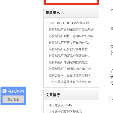
最新资讯
2021.10.21-10.24第24届深圳...
硅胶制品厂参加东京IP衍生品展会
硅胶制品厂现模，彩印硅胶红酒杯
硅胶制品厂解析：宣传为什么...
硅胶制品厂获多款IP形象授权...
硅胶制品厂为贸易公司定制硅...
硅胶制品厂来图定制硅胶瓶套
硅胶制品厂工程团队的云南之行
硅胶公仔IP衍生品该如何定制？
IP衍生品硅胶零钱包的生产过程
在线咨询
文章排行
在线客服
迪士尼认证FAMA
上海迪士尼度假区纪念品