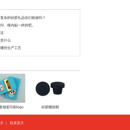
案复杂的硅胶礼品你们能做吗？
转印、模内贴一样的吧。
认证
注意什么
有哪些生产工艺
香烟套印刷logo
硅胶螺纹帽
天
|
联系昊天