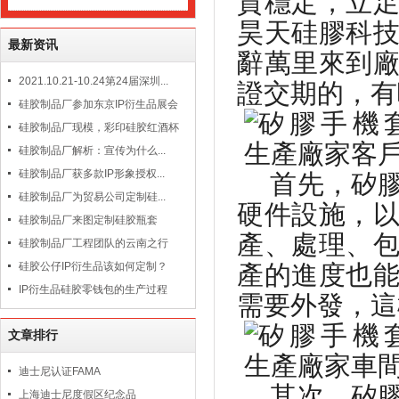
質穩定，立
昊天硅膠科
最新资讯
辭萬里來到
2021.10.21-10.24第24届深圳...
證交期的，有
硅胶制品厂参加东京IP衍生品展会
硅胶制品厂现模，彩印硅胶红酒杯
硅胶制品厂解析：宣传为什么...
硅胶制品厂获多款IP形象授权...
首先，矽
硅胶制品厂为贸易公司定制硅...
硬件設施，
硅胶制品厂来图定制硅胶瓶套
產、處理、
硅胶制品厂工程团队的云南之行
硅胶公仔IP衍生品该如何定制？
產的進度也
IP衍生品硅胶零钱包的生产过程
需要外發，這
文章排行
迪士尼认证FAMA
其次，矽
上海迪士尼度假区纪念品