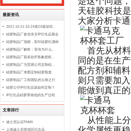
楚这个问题，
天硅胶科技
最新资讯
大家分析卡通
2021.10.21-10.24第24届深圳...
硅胶制品厂参加东京IP衍生品展会
硅胶制品厂现模，彩印硅胶红酒杯
首先从材料
硅胶制品厂解析：宣传为什么...
硅胶制品厂获多款IP形象授权...
同的是在生产
硅胶制品厂为贸易公司定制硅...
配方剂和辅料
硅胶制品厂来图定制硅胶瓶套
则只需要加入
硅胶制品厂工程团队的云南之行
硅胶公仔IP衍生品该如何定制？
能做到真正的
IP衍生品硅胶零钱包的生产过程
文章排行
从性能上分
迪士尼认证FAMA
化学属性更稳
上海迪士尼度假区纪念品