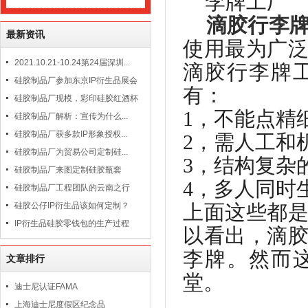
滴胶行李
最新资讯
使用最为广
2021.10.21-10.24第24届深圳...
滴胶行李牌
硅胶制品厂参加东京IP衍生品展会
有：
硅胶制品厂现模，彩印硅胶红酒杯
1
，不能点精
硅胶制品厂解析：宣传为什么...
硅胶制品厂获多款IP形象授权...
2
，需人工和
硅胶制品厂为贸易公司定制硅...
3
，结构复杂
硅胶制品厂来图定制硅胶瓶套
4
，多人同时
硅胶制品厂工程团队的云南之行
硅胶公仔IP衍生品该如何定制？
上面这些都
IP衍生品硅胶零钱包的生产过程
以看出，滴
李牌。然而
文章排行
堂。
迪士尼认证FAMA
上海迪士尼度假区纪念品