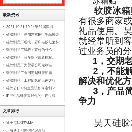
软胶冰箱
最新资讯
有很多商家
2021.10.21-10.24第24届深圳...
礼品使用。
硅胶制品厂参加东京IP衍生品展会
就经常听到
硅胶制品厂现模，彩印硅胶红酒杯
过业务员的分
硅胶制品厂解析：宣传为什么...
硅胶制品厂获多款IP形象授权...
1
，交期
硅胶制品厂为贸易公司定制硅...
2
，不能
硅胶制品厂来图定制硅胶瓶套
解决和优化方
硅胶制品厂工程团队的云南之行
硅胶公仔IP衍生品该如何定制？
3
，产品
IP衍生品硅胶零钱包的生产过程
争力
文章排行
昊天硅胶
迪士尼认证FAMA
上海迪士尼度假区纪念品