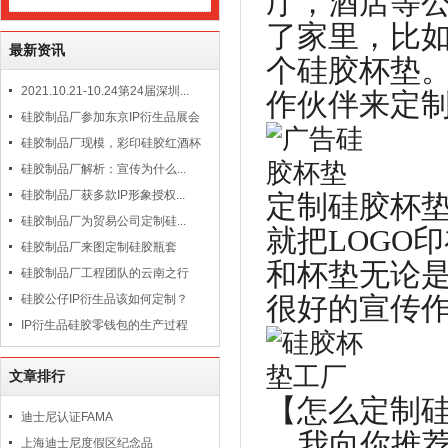
厅，酒店等
了家里，比
最新资讯
个硅胶杯垫
2021.10.21-10.24第24届深圳...
作伙伴来定
硅胶制品厂参加东京IP衍生品展会
硅胶制品厂现模，彩印硅胶红酒杯
硅胶制品厂解析：宣传为什么...
硅胶制品厂获多款IP形象授权...
定制硅胶杯
硅胶制品厂为贸易公司定制硅...
就把LOGO
硅胶制品厂来图定制硅胶瓶套
和杯垫无论
硅胶制品厂工程团队的云南之行
很好的宣传
硅胶公仔IP衍生品该如何定制？
IP衍生品硅胶零钱包的生产过程
文章排行
【怎么定制
迪士尼认证FAMA
我向你推荐
上海迪士尼度假区纪念品