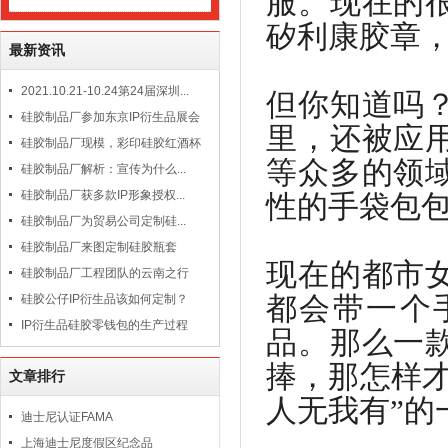
服。现在的
矽利康胶章
最新资讯
2021.10.21-10.24第24届深圳...
但你知道吗
硅胶制品厂参加东京IP衍生品展会
里，还被应
硅胶制品厂现模，彩印硅胶红酒杯
等众多的领
硅胶制品厂解析：宣传为什么...
硅胶制品厂获多款IP形象授权...
性的手袋包
硅胶制品厂为贸易公司定制硅...
硅胶制品厂来图定制硅胶瓶套
现在的都市
硅胶制品厂工程团队的云南之行
都会带一个
硅胶公仔IP衍生品该如何定制？
IP衍生品硅胶零钱包的生产过程
品。那么一
捧，那怎样
文章排行
人无我有”的
迪士尼认证FAMA
上海迪士尼度假区纪念品