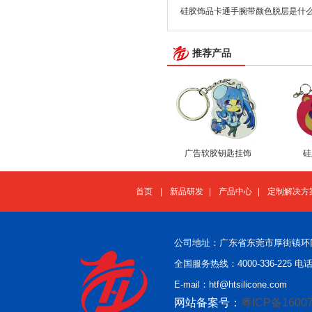
硅胶饰品卡通手腕带颜色脱层是什
推荐产品
广告软胶钥匙挂饰
硅
首页
|
新品研发
|
产品中心
|
定制解决方
公司地址：广东省东莞市厚街镇环
全国服务热线：4000-336-225 电话：
E-mail：htf@htsilicone.com
网站备案号：
粤ICP备16007