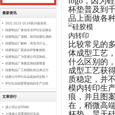
logo，因
杯垫普及到
最新资讯
品上面做各
2021.10.21-10.24第24届深圳...
硅胶制品厂参加东京IP衍生品展会
硅胶制品厂现模，彩印硅胶红酒杯
比较常见的
硅胶制品厂解析：宣传为什么...
硅胶制品厂获多款IP形象授权...
体成型工艺
硅胶制品厂为贸易公司定制硅...
什么区别的
硅胶制品厂来图定制硅胶瓶套
成型工艺获
硅胶制品厂工程团队的云南之行
质稳定，并
硅胶公仔IP衍生品该如何定制？
IP衍生品硅胶零钱包的生产过程
模内转印生
痕，并且图
文章排行
在，稍微高
迪士尼认证FAMA
杯垫。昊天硅
上海迪士尼度假区纪念品