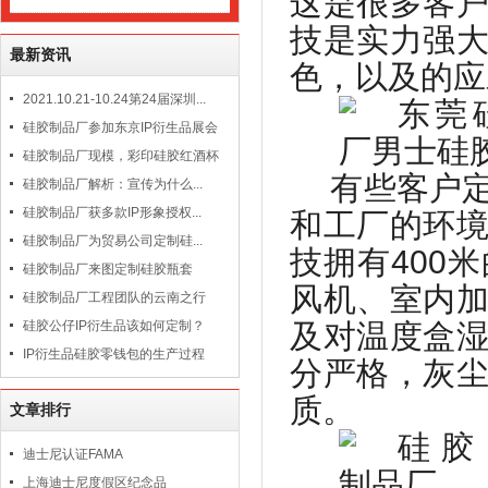
这是很多客
技是实力强
最新资讯
色，以及的应
2021.10.21-10.24第24届深圳...
硅胶制品厂参加东京IP衍生品展会
硅胶制品厂现模，彩印硅胶红酒杯
有些客户
硅胶制品厂解析：宣传为什么...
硅胶制品厂获多款IP形象授权...
和工厂的环
硅胶制品厂为贸易公司定制硅...
技拥有
400
米
硅胶制品厂来图定制硅胶瓶套
风机、室内
硅胶制品厂工程团队的云南之行
硅胶公仔IP衍生品该如何定制？
及对温度盒
IP衍生品硅胶零钱包的生产过程
分严格，灰
质。
文章排行
迪士尼认证FAMA
上海迪士尼度假区纪念品