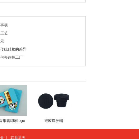
意事项
作工艺
提示
与传统硅胶的差异
如何去选择工厂
香烟套印刷logo
硅胶螺纹帽
天
|
联系昊天