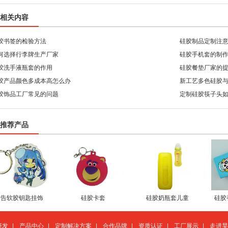
相关内容
胶书签的检验方法
硅胶制品定制注
何选择行李牌生产厂家
硅胶手机套的制
胶洗手液瓶套的作用
硅胶餐垫厂家的
胶产品颜色多成本高怎么办
新工艺多色硅胶
胶饰品工厂常见的问题
定制硅胶筷子头
推荐产品
广告软胶钥匙挂饰
硅胶卡套
硅胶奶瓶套儿童
硅胶
研发
|
产品中心
|
定制解决方案
|
合作品牌
|
资质认证
|
工厂展示
|
走进昊