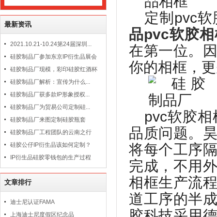
定制
pvc
软
最新资讯
品
pvc
软胶相
2021.10.21-10.24第24届深圳...
在第一位。
硅胶制品厂参加东京IP衍生品展会
你的相框，更
硅胶制品厂现模，彩印硅胶红酒杯
硅胶制品厂解析：宣传为什么...
硅胶制品厂获多款IP形象授权...
硅胶制品厂为贸易公司定制硅...
pvc
软胶相
硅胶制品厂来图定制硅胶瓶套
品质问题。
硅胶制品厂工程团队的云南之行
硅胶公仔IP衍生品该如何定制？
将每个工序
IP衍生品硅胶零钱包的生产过程
完成，不用
相框生产流
文章排行
道工序的半
迪士尼认证FAMA
胶科技采用
上海迪士尼度假区纪念品