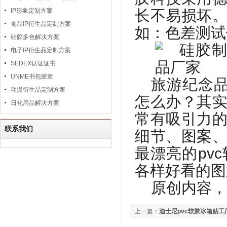
IP形象定制方案
长不易损坏
食品IP衍生品定制方案
如：色差测试
硅胶多色解决方案
电子IP衍生品定制方案
SEDEX认证证书
UNME书包胶章
旅游纪念
动漫衍生品定制方案
怎么办？其
日化用品解决方案
常有吸引力
联系我们
细节、图案
最漂亮的
pvc
各样好看的图
原创内容，
上一篇：
迪士尼pvc软胶冰箱贴工