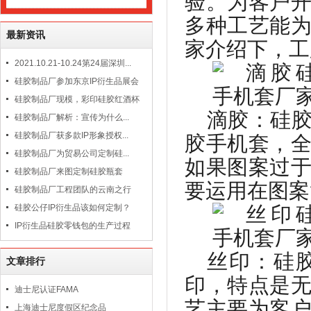
验。为客户
多种工艺能
最新资讯
家介绍下，工
2021.10.21-10.24第24届深圳...
硅胶制品厂参加东京IP衍生品展会
硅胶制品厂现模，彩印硅胶红酒杯
滴胶：硅
硅胶制品厂解析：宣传为什么...
硅胶制品厂获多款IP形象授权...
胶手机套，
硅胶制品厂为贸易公司定制硅...
如果图案过
硅胶制品厂来图定制硅胶瓶套
要运用在图案
硅胶制品厂工程团队的云南之行
硅胶公仔IP衍生品该如何定制？
IP衍生品硅胶零钱包的生产过程
丝印：硅
文章排行
印，特点是
迪士尼认证FAMA
艺主要为客
上海迪士尼度假区纪念品