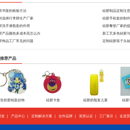
胶书签的检验方法
硅胶制品定制注
何选择行李牌生产厂家
硅胶手机套的制
胶洗手液瓶套的作用
硅胶餐垫厂家的
胶产品颜色多成本高怎么办
新工艺多色硅胶
胶饰品工厂常见的问题
定制硅胶筷子头
推荐产品
广告软胶钥匙挂饰
硅胶卡套
硅胶奶瓶套儿童
硅胶
研发
|
产品中心
|
定制解决方案
|
合作品牌
|
资质认证
|
工厂展示
|
走进昊