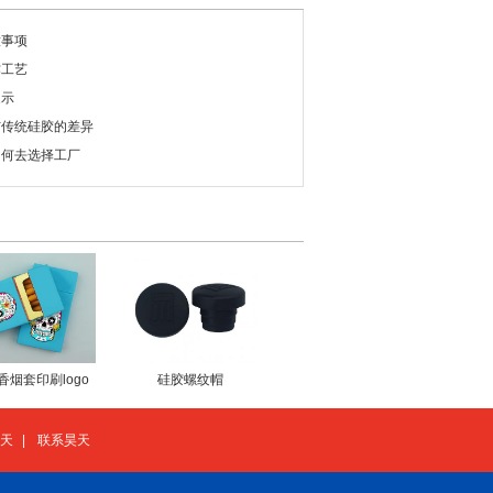
意事项
作工艺
提示
与传统硅胶的差异
如何去选择工厂
香烟套印刷logo
硅胶螺纹帽
天
|
联系昊天