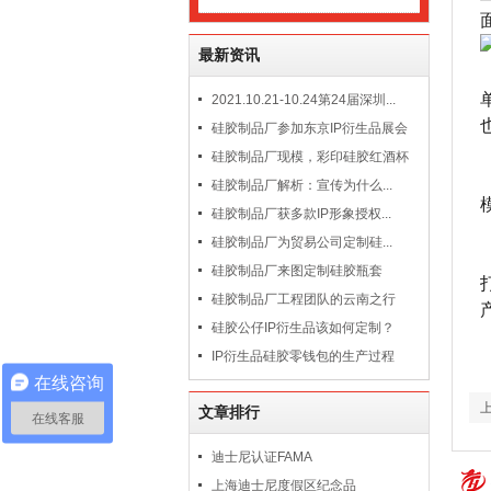
最新资讯
2021.10.21-10.24第24届深圳...
硅胶制品厂参加东京IP衍生品展会
硅胶制品厂现模，彩印硅胶红酒杯
硅胶制品厂解析：宣传为什么...
硅胶制品厂获多款IP形象授权...
硅胶制品厂为贸易公司定制硅...
硅胶制品厂来图定制硅胶瓶套
硅胶制品厂工程团队的云南之行
硅胶公仔IP衍生品该如何定制？
IP衍生品硅胶零钱包的生产过程
在线咨询
文章排行
在线客服
迪士尼认证FAMA
上海迪士尼度假区纪念品