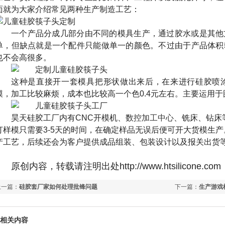
面就为大家介绍常见两种生产制造工艺：
一个产品分成几部分由不同的模具生产，通过胶水或是其他
单，但缺点就是一个配件只能做单一的颜色。不过由于产品体积
也不会高很多。
这种是直接开一套模具把形状做出来后，在来进行硅胶喷
模，加工比较麻烦，成本也比较高一个色
0.4
元左右。主要运用于
昊天硅胶工厂内有
CNC
开模机、
数控加工中心
、铣床、钻床
打样模只需要3-5
天的时间，在确定样品无误后便可开大货模生产
产工艺，后续还会为客户提供成品组装、包装设计以及报关出货
原创内容，转载请注明出处http://www.htsilicone.com
上一篇：
硅胶套厂家如何处理批锋问题
下一篇：
生产游戏
相关内容