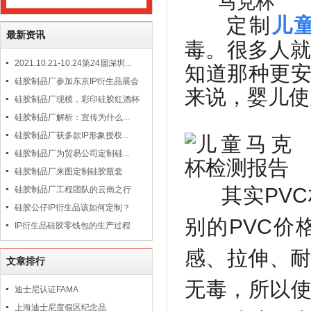
定制
儿
最新资讯
毒。很多人
2021.10.21-10.24第24届深圳...
知道那种更
硅胶制品厂参加东京IP衍生品展会
来说，婴儿使
硅胶制品厂现模，彩印硅胶红酒杯
硅胶制品厂解析：宣传为什么...
硅胶制品厂获多款IP形象授权...
硅胶制品厂为贸易公司定制硅...
硅胶制品厂来图定制硅胶瓶套
其实
PVC
硅胶制品厂工程团队的云南之行
硅胶公仔IP衍生品该如何定制？
别的
PVC
价
IP衍生品硅胶零钱包的生产过程
感、拉伸、
文章排行
无毒，所以
迪士尼认证FAMA
上海迪士尼度假区纪念品