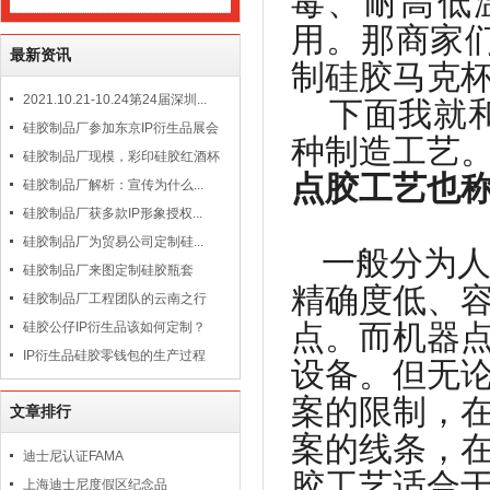
毒、耐高低
用。那商家
最新资讯
制硅胶马克
2021.10.21-10.24第24届深圳...
下面我就和
硅胶制品厂参加东京IP衍生品展会
种制造工艺
硅胶制品厂现模，彩印硅胶红酒杯
点胶工艺也
硅胶制品厂解析：宣传为什么...
硅胶制品厂获多款IP形象授权...
硅胶制品厂为贸易公司定制硅...
一般分为
硅胶制品厂来图定制硅胶瓶套
精确度低、
硅胶制品厂工程团队的云南之行
点。而机器
硅胶公仔IP衍生品该如何定制？
IP衍生品硅胶零钱包的生产过程
设备。但无
案的限制，
文章排行
案的线条，
迪士尼认证FAMA
胶工艺适合
上海迪士尼度假区纪念品