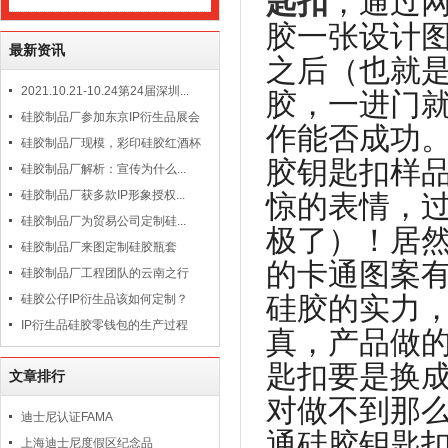
匙扣
，通过
胶一张设计
最新资讯
之后（也就是
2021.10.21-10.24第24届深圳...
胶，一进门
硅胶制品厂参加东京IP衍生品展会
作能否成功
硅胶制品厂现模，彩印硅胶红酒杯
胶钥匙扣样
硅胶制品厂解析：宣传为什么...
硅胶制品厂获多款IP形象授权...
惊的表情，过了
硅胶制品厂为贸易公司定制硅...
极了）！居
硅胶制品厂来图定制硅胶瓶套
的卡通图案
硅胶制品厂工程团队的云南之行
硅胶的实力
硅胶公仔IP衍生品该如何定制？
IP衍生品硅胶零钱包的生产过程
真，产品做
匙扣要是换
文章排行
对做不到那
迪士尼认证FAMA
通硅胶钥匙
上海迪士尼度假区纪念品