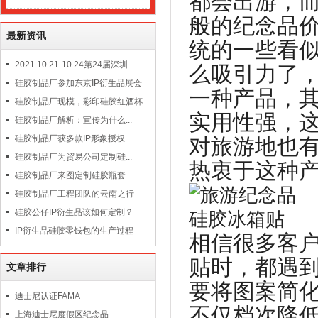
都会出游，
般的纪念品
最新资讯
统的一些看
2021.10.21-10.24第24届深圳...
么吸引力了
硅胶制品厂参加东京IP衍生品展会
一种产品，
硅胶制品厂现模，彩印硅胶红酒杯
实用性强，
硅胶制品厂解析：宣传为什么...
硅胶制品厂获多款IP形象授权...
对旅游地也
硅胶制品厂为贸易公司定制硅...
热衷于这种
硅胶制品厂来图定制硅胶瓶套
硅胶制品厂工程团队的云南之行
硅胶公仔IP衍生品该如何定制？
IP衍生品硅胶零钱包的生产过程
相信很多客
贴时，都遇
文章排行
要将图案简
迪士尼认证FAMA
不仅档次降
上海迪士尼度假区纪念品